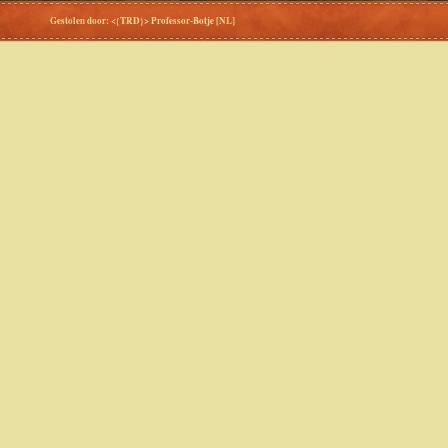
Gestolen door: <{TRD}> Professor-Botje [NL]