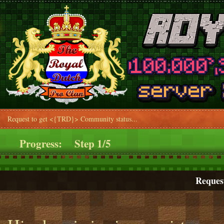
Request to get <{TRD}> Community status...
Progress:
Step 1/5
Reques