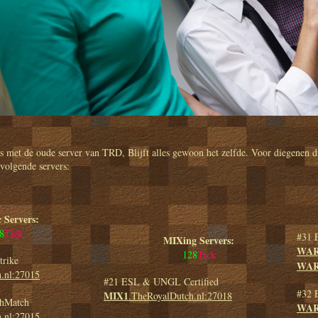
as met de oude server van TRD, Blijft alles gewoon het zelfde. Voor diegenen 
 volgende servers:
 Servers:
8
Tick
#31 
MIXing Servers:
WAR
128
Tick
trike
WAR
.nl:27015
#21 ESL & UNGL Certified
#32 
MIX1
.TheRoyalDutch.nl:27018
hMatch
WAR
.nl:27015