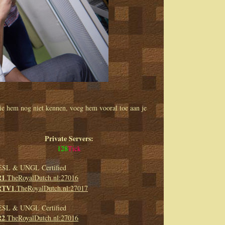
die hem nog niet kennen, voeg hem vooral toe aan je
Private Servers:
128
Tick
ESL & UNGL Certified
1
.TheRoyalDutch.nl:27016
TV1
.TheRoyalDutch.nl:27017
ESL & UNGL Certified
2
.TheRoyalDutch.nl:27016