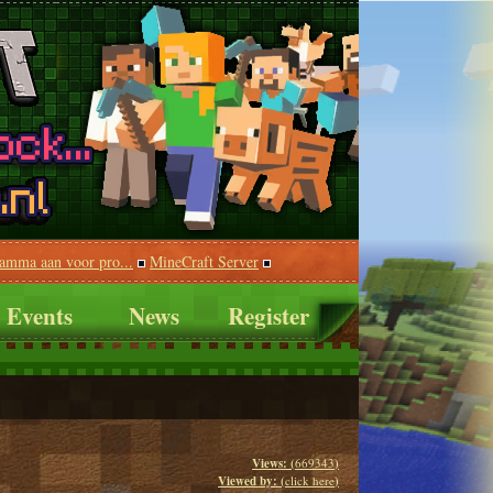
ramma aan voor pro...
MineCraft Server
Events
News
Register
Views: (
669343
)
Viewed by: (
click here
)