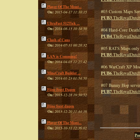
Player Of The Mont...
#03 Custom Maps Ser
On:
2015-04-17 11:10:15
PUB3
.TheRoyalDutch
UltraFast 512Tick ...
On:
2014-08-13 10:14:50
#04 Hard-Core Death
PUB4
.TheRoyalDutch
Clash of Cans
On:
2014-07-31 00:28:32
#05 RATS Maps only 
PUB5
.TheRoyalDutch
LAN is Comming!
On:
2014-04-03 11:25:42
#06 WarCraft XP Mod
PUB6
.TheRoyalDutch
MineCraft Builder ...
On:
2014-01-23 01:54:50
#07 Bunny Hop serve
Fijne Feest Dagen
PUB7
.TheRoyalDutch
On:
2013-12-28 19:50:52
Fijne feest dagen
On:
2013-12-20 11:44:16
Player Of The Mont...
On:
2013-10-31 12:36:02
Pos