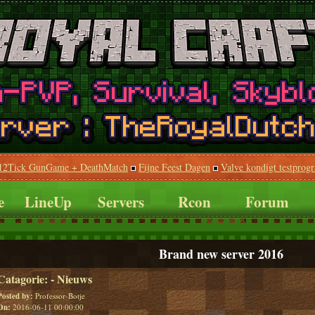
512Tick GunGame + DeathMatch
Fijne Feest Dagen
Valve kondigt testprog
e
LineUp
Servers
Rcon
Forum
Brand new server 2016
Catagorie:
- Nieuws
Posted by:
Professor-Botje
On:
2016-06-11 00:00:00