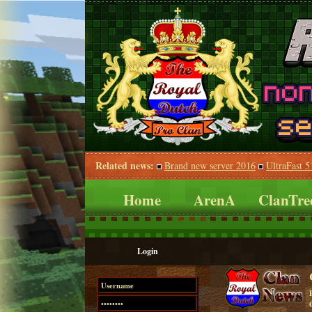
Related news:
Brand new server 2016
UltraFast 
Home
ArenA
ClanTre
Login