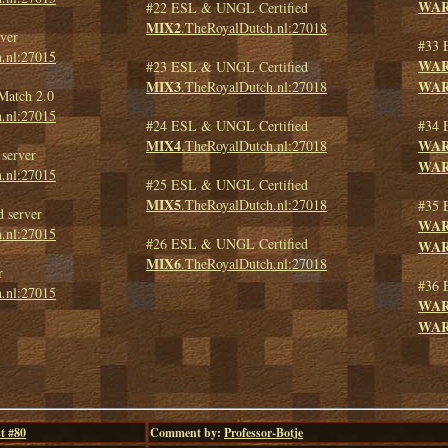
WAR
#22 ESL & UNGL Certified
MIX2
.TheRoyalDutch.nl:27018
ver
#33 
.nl:27015
WAR
#23 ESL & UNGL Certified
MIX3
WAR
.TheRoyalDutch.nl:27018
Match 2.0
.nl:27015
#24 ESL & UNGL Certified
#34 
MIX4
WAR
.TheRoyalDutch.nl:27018
server
WAR
.nl:27015
#25 ESL & UNGL Certified
MIX5
.TheRoyalDutch.nl:27018
#35 
 server
WAR
.nl:27015
#26 ESL & UNGL Certified
WAR
MIX6
.TheRoyalDutch.nl:27018
r
#36 
.nl:27015
WAR
WAR
t #
80
Comment by:
Professor-Botje