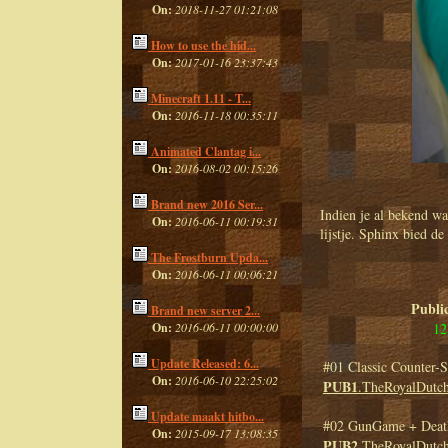
On:
2018-11-27 01:21:08
How to use the hid...
On:
2017-01-16 23:37:43
Minecraft 1.11 - T...
On:
2016-11-18 00:35:11
Animated Clantag i...
On:
2016-08-02 00:15:26
Brand new 2016 Ser...
Indien je al bekend w
On:
2016-06-11 00:19:31
lijstje. Sphinx bied de
The Frostburn Upda...
On:
2016-06-11 00:06:21
Public
Brand new server 2...
12
On:
2016-06-11 00:00:00
Update Released: 6...
#01 Classic Counter-S
On:
2016-06-10 22:25:02
PUB1
.TheRoyalDutch
Update maakt hitbo...
#02 GunGame + Deat
On:
2015-09-17 13:08:35
PUB2
.TheRoyalDutch