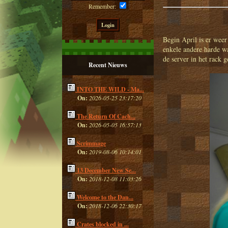
Remember:
Begin April is er weer
enkele andere harde w
de server in het rack g
Recent Nieuws
INTO THE WILD - Ma...
On:
2026-05-25 23:17:20
The Return Of Cach...
On:
2026-05-05 16:57:13
Scrimmage
On:
2019-08-06 10:14:01
13 December New Se...
On:
2018-12-08 11:03:26
Welcome to the Dan...
On:
2018-12-06 22:30:17
Crates blocked in ...